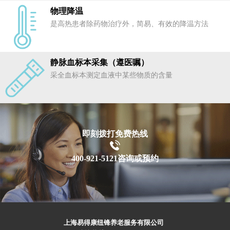
物理降温
是高热患者除药物治疗外，简易、有效的降温方法
静脉血标本采集（遵医嘱）
采全血标本测定血液中某些物质的含量
即刻拨打免费热线
400-921-5121咨询或预约
上海易得康纽锋养老服务有限公司